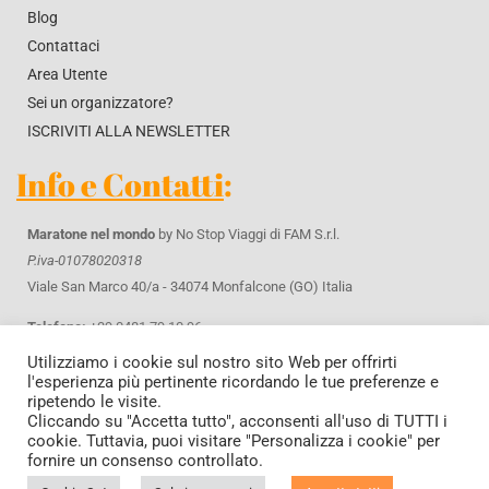
Blog
Contattaci
Area Utente
Sei un organizzatore?
ISCRIVITI ALLA NEWSLETTER
Info e Contatti
:
Maratone nel mondo
by No Stop Viaggi di FAM S.r.l.
P.iva-01078020318
Viale San Marco 40/a - 34074 Monfalcone (GO) Italia
Telefono:
+39 0481 79 10 96
WhatsApp
+39 371 42 61 643
Utilizziamo i cookie sul nostro sito Web per offrirti
Email:
info@maratonenelmondo.it
l'esperienza più pertinente ricordando le tue preferenze e
ripetendo le visite.
Privacy & Cookie policy
Cliccando su "Accetta tutto", acconsenti all'uso di TUTTI i
cookie. Tuttavia, puoi visitare "Personalizza i cookie" per
Condizioni Generali di Contratto
fornire un consenso controllato.