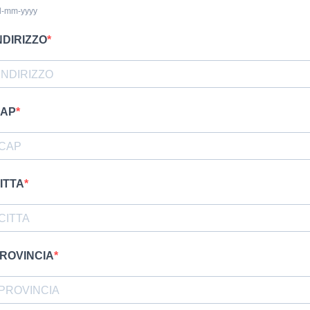
d-mm-yyyy
NDIRIZZO
AP
ITTA
ROVINCIA