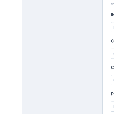
d
I
C
C
P