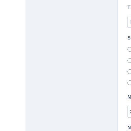
T
S
N
N