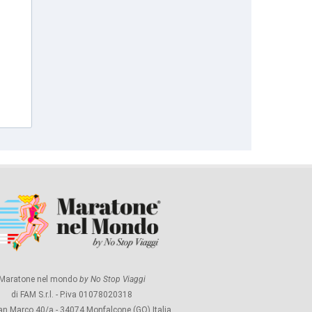
Maratone nel mondo
by No Stop Viaggi
di FAM S.r.l. - P.iva 01078020318
an Marco 40/a - 34074 Monfalcone (GO) Italia