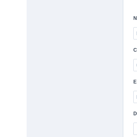
N
C
E
D