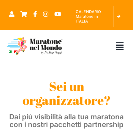
Salta
CALENDARIO
al
Maratone in
ITALIA
contenuto
Tog
Nav
CHI SIAMO
Sei un
MARATONE NEL MONDO
organizzatore?
CALENDARIO MARATONE IN ITALIA
Dai più visibilità alla tua
maratona
con i nostri
pacchetti partnership
RICHIEDI PREVENTIVO