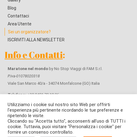
Blog
Contattaci
Area Utente
Sei un organizzatore?
ISCRIVITI ALLA NEWSLETTER
Info e Contatti
:
Maratone nel mondo
by No Stop Viaggi di FAM S.r.l.
P.iva-01078020318
Viale San Marco 40/a - 34074 Monfalcone (GO) Italia
Telefono:
+39 0481 79 10 96
WhatsApp
+39 371 42 61 643
Utilizziamo i cookie sul nostro sito Web per offrirti
Email:
info@maratonenelmondo.it
l'esperienza più pertinente ricordando le tue preferenze e
ripetendo le visite.
Privacy & Cookie policy
Cliccando su "Accetta tutto", acconsenti all'uso di TUTTI i
cookie. Tuttavia, puoi visitare "Personalizza i cookie" per
Condizioni Generali di Contratto
fornire un consenso controllato.