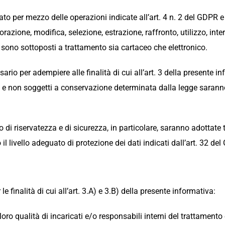
zzato per mezzo delle operazioni indicate all’art. 4 n. 2 del GDPR 
razione, modifica, selezione, estrazione, raffronto, utilizzo, in
i sono sottoposti a trattamento sia cartaceo che elettronico.
essario per adempiere alle finalità di cui all’art. 3 della present
lti e non soggetti a conservazione determinata dalla legge saran
ipio di riservatezza e di sicurezza, in particolare, saranno adottat
il livello adeguato di protezione dei dati indicati dall’art. 32 de
le finalità di cui all’art. 3.A) e 3.B) della presente informativa:
 loro qualità di incaricati e/o responsabili interni del trattament