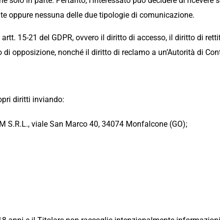
nche solo in parte. Pertanto, l’interessato può decidere di riceve
e oppure nessuna delle due tipologie di comunicazione.
 artt. 15-21 del GDPR, ovvero il diritto di accesso, il diritto di rettific
itto di opposizione, nonché il diritto di reclamo a un’Autorità di Con
ri diritti inviando:
S.R.L., viale San Marco 40, 34074 Monfalcone (GO);