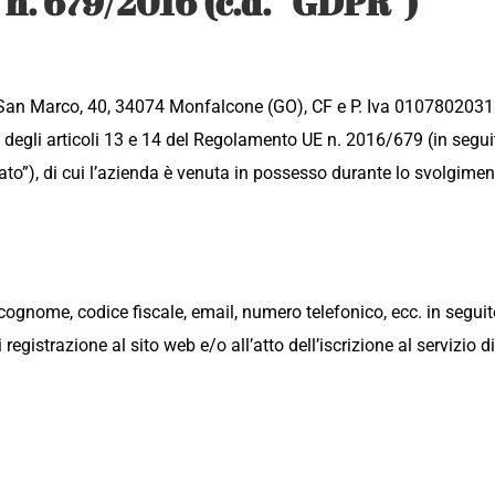
 679/2016 (c.d. “GDPR”)
e San Marco, 40, 34074 Monfalcone (GO), CF e P. Iva 01078020318 
i degli articoli 13 e 14 del Regolamento UE n. 2016/679 (in seguit
ato”), di cui l’azienda è venuta in possesso durante lo svolgimento
 cognome, codice fiscale, email, numero telefonico, ecc. in seguit
egistrazione al sito web e/o all’atto dell’iscrizione al servizio di