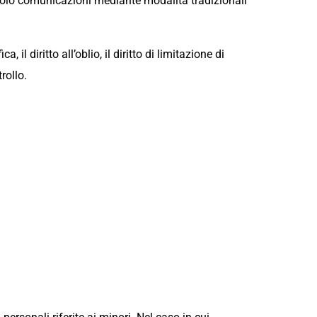
re solo comunicazioni mediante modalità tradizionali
a, il diritto all’oblio, il diritto di limitazione di
trollo.