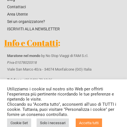
Contattaci
Area Utente
Sei un organizzatore?
ISCRIVITI ALLA NEWSLETTER
Info e Contatti
:
Maratone nel mondo
by No Stop Viaggi di FAM S.r.l.
P.iva-01078020318
Viale San Marco 40/a - 34074 Monfalcone (GO) Italia
Telefono:
+39 0481 79 10 96
WhatsApp
+39 371 42 61 643
Utilizziamo i cookie sul nostro sito Web per offrirti
Email:
info@maratonenelmondo.it
l'esperienza più pertinente ricordando le tue preferenze e
ripetendo le visite.
Cliccando su "Accetta tutto", acconsenti all'uso di TUTTI i
Privacy & Cookie policy
cookie. Tuttavia, puoi visitare "Personalizza i cookie" per
Condizioni Generali di Contratto
fornire un consenso controllato.
Cookie Set
Solo i necessari
Accetta tutti
© Copyright 2026 | Maratone nel Mondo by NO STOP VIAGGI di FAM S.r.l. - p.iva 01078020318