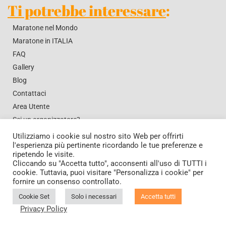
Ti potrebbe interessare
:
Maratone nel Mondo
Maratone in ITALIA
FAQ
Gallery
Blog
Contattaci
Area Utente
Sei un organizzatore?
ISCRIVITI ALLA NEWSLETTER
Utilizziamo i cookie sul nostro sito Web per offrirti
l'esperienza più pertinente ricordando le tue preferenze e
Info e Contatti
:
ripetendo le visite.
Cliccando su "Accetta tutto", acconsenti all'uso di TUTTI i
cookie. Tuttavia, puoi visitare "Personalizza i cookie" per
Maratone nel mondo
by No Stop Viaggi di FAM S.r.l.
fornire un consenso controllato.
P.iva-01078020318
Cookie Set
Solo i necessari
Accetta tutti
Viale San Marco 40/a - 34074 Monfalcone (GO) Italia
Privacy Policy
Telefono:
+39 0481 79 10 96