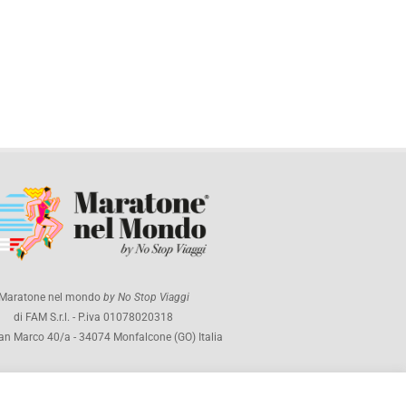
Maratone nel mondo
by No Stop Viaggi
di FAM S.r.l. - P.iva 01078020318
an Marco 40/a - 34074 Monfalcone (GO) Italia