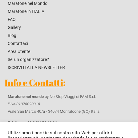
Maratone nel Mondo
Maratone in ITALIA
FAQ
Gallery
Blog
Contattaci
Area Utente
Sei un organizzatore?
ISCRIVITI ALLA NEWSLETTER
Info e Contatti
:
Maratone nel mondo
by No Stop Viaggi di FAM S.r.l.
P.iva-01078020318
Viale San Marco 40/a - 34074 Monfalcone (GO) Italia
Telefono:
+39 0481 79 10 96
WhatsApp
+39 371 42 61 643
Utilizziamo i cookie sul nostro sito Web per offrirti
Email:
info@maratonenelmondo.it