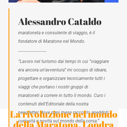
Alessandro Cataldo
maratoneta e consulente di viaggio, è il
fondatore di Maratone nel Mondo.
“Lavoro nel turismo dai tempi in cui “viaggiare
era ancora un’avventura” mi occupo di ideare,
progettare e organizzare tecnicamente tutti i
viaggi che portano i nostri gruppi di
maratoneti a correre in tutto il mondo. Curo i
contenuti dell’Editoriale della nostra
La rivoluzione nel mondo
newsletter, dove ogni mese racconto aneddoti,
della Maratona. Londra
curiosità e novità sul mondo della corsa.”