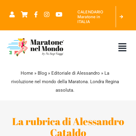
Salta
CALENDARIO
al
Maratone in
ITALIA
contenuto
Tog
Nav
CHI SIAMO
Home
»
Blog
»
Editoriale di Alessandro
»
La
rivoluzione nel mondo della Maratona. Londra Regina
assoluta.
MARATONE NEL MONDO
CALENDARIO MARATONE IN ITALIA
La rubrica di Alessandro
Cataldo
RICHIEDI PREVENTIVO