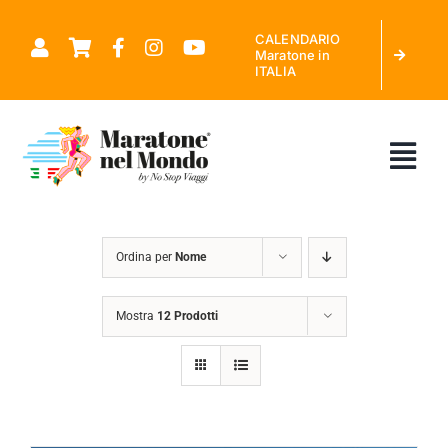
Salta
CALENDARIO
al
Maratone in
ITALIA
contenuto
Tog
Nav
CHI SIAMO
Ordina per
Nome
MARATONE NEL MONDO
Mostra
12 Prodotti
CALENDARIO MARATONE IN ITALIA
RICHIEDI PREVENTIVO