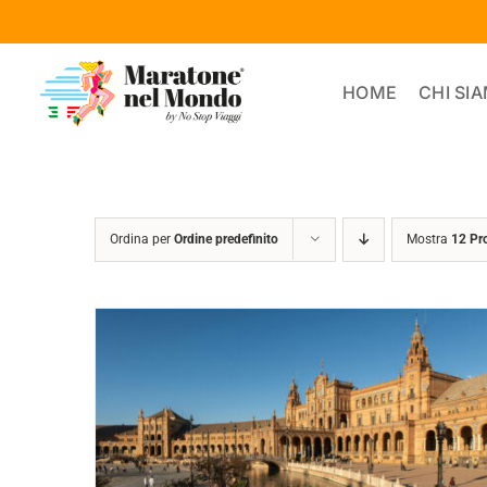
Salta
al
contenuto
HOME
CHI SI
Ordina per
Ordine predefinito
Mostra
12 Pr