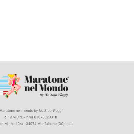
Maratone nel mondo
by No Stop Viaggi
di FAM S.r.l. - P.iva 01078020318
an Marco 40/a - 34074 Monfalcone (GO) Italia