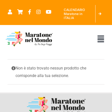
Salta
CALENDARIO
al
Maratone in
ITALIA
contenuto
Tog
Nav
CHI SIAMO
Non è stato trovato nessun prodotto che
corrisponde alla tua selezione.
MARATONE NEL MONDO
CALENDARIO MARATONE IN ITALIA
RICHIEDI PREVENTIVO