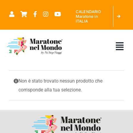
Salta
CALENDARIO
al
Maratone in
ITALIA
contenuto
Tog
Nav
CHI SIAMO
Non è stato trovato nessun prodotto che
corrisponde alla tua selezione.
MARATONE NEL MONDO
CALENDARIO MARATONE IN ITALIA
RICHIEDI PREVENTIVO