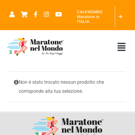
Salta
CALENDARIO
al
Maratone in
ITALIA
contenuto
Tog
Nav
CHI SIAMO
Non è stato trovato nessun prodotto che
corrisponde alla tua selezione.
MARATONE NEL MONDO
CALENDARIO MARATONE IN ITALIA
RICHIEDI PREVENTIVO