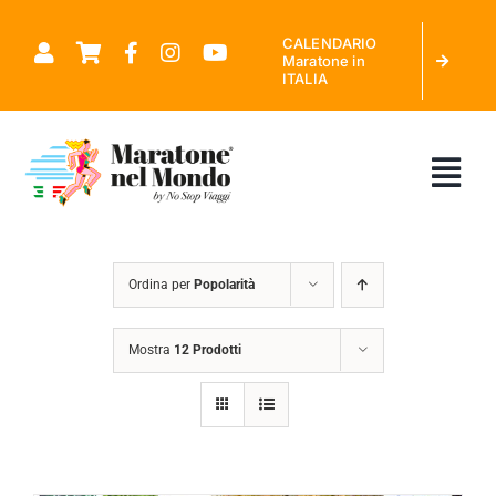
Salta
CALENDARIO
al
Maratone in
ITALIA
contenuto
Tog
Nav
CHI SIAMO
Ordina per
Popolarità
MARATONE NEL MONDO
Mostra
12 Prodotti
CALENDARIO MARATONE IN ITALIA
RICHIEDI PREVENTIVO