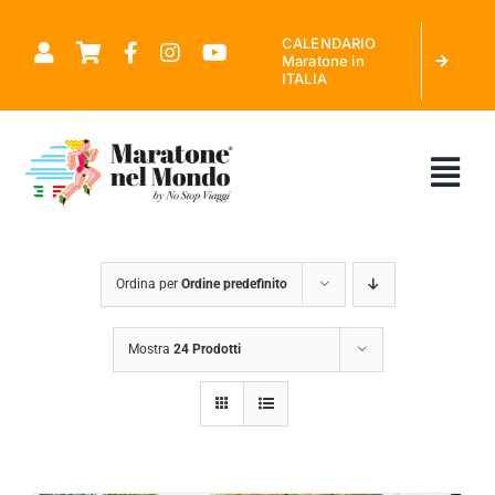
Salta
CALENDARIO
al
Maratone in
ITALIA
contenuto
Tog
Nav
CHI SIAMO
Ordina per
Ordine predefinito
MARATONE NEL MONDO
Mostra
24 Prodotti
CALENDARIO MARATONE IN ITALIA
RICHIEDI PREVENTIVO