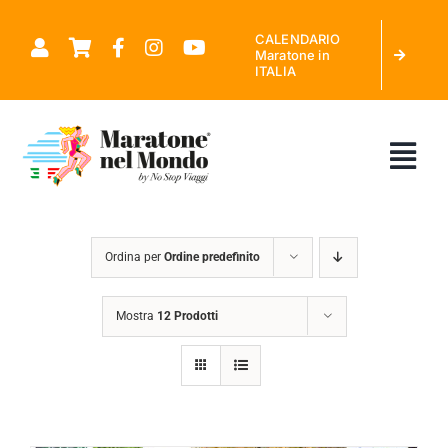
Salta
CALENDARIO
al
Maratone in
ITALIA
contenuto
Tog
Nav
CHI SIAMO
Ordina per
Ordine predefinito
MARATONE NEL MONDO
Mostra
12 Prodotti
CALENDARIO MARATONE IN ITALIA
RICHIEDI PREVENTIVO