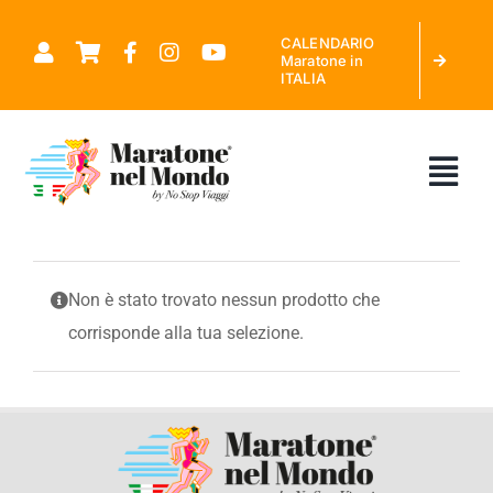
Salta
CALENDARIO
al
Maratone in
ITALIA
contenuto
Tog
Nav
CHI SIAMO
Non è stato trovato nessun prodotto che
corrisponde alla tua selezione.
MARATONE NEL MONDO
CALENDARIO MARATONE IN ITALIA
RICHIEDI PREVENTIVO