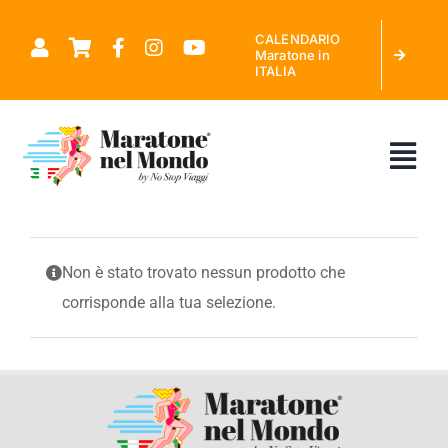
Salta
CALENDARIO
al
Maratone in
ITALIA
contenuto
Tog
Nav
CHI SIAMO
Non è stato trovato nessun prodotto che
corrisponde alla tua selezione.
MARATONE NEL MONDO
CALENDARIO MARATONE IN ITALIA
RICHIEDI PREVENTIVO