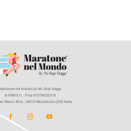
Maratone nel mondo
by No Stop Viaggi
di FAM S.r.l. - P.iva 01078020318
an Marco 40/a - 34074 Monfalcone (GO) Italia