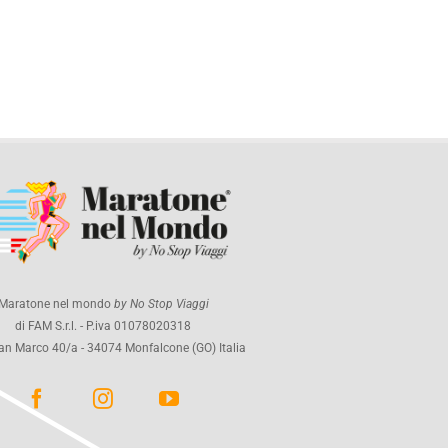
Maratone nel mondo
by No Stop Viaggi
di FAM S.r.l. - P.iva 01078020318
an Marco 40/a - 34074 Monfalcone (GO) Italia