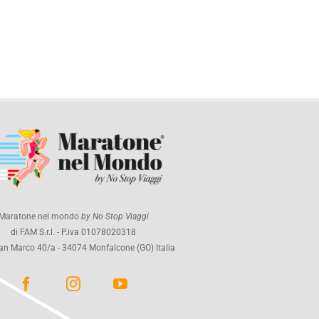
Maratone nel mondo
by No Stop Viaggi
di FAM S.r.l. - P.iva 01078020318
an Marco 40/a - 34074 Monfalcone (GO) Italia