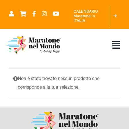
Salta
CALENDARIO
al
Maratone in
ITALIA
contenuto
Tog
Nav
CHI SIAMO
Non è stato trovato nessun prodotto che
corrisponde alla tua selezione.
MARATONE NEL MONDO
CALENDARIO MARATONE IN ITALIA
RICHIEDI PREVENTIVO