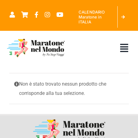
Salta
CALENDARIO
al
Maratone in
ITALIA
contenuto
Tog
Nav
CHI SIAMO
Non è stato trovato nessun prodotto che
corrisponde alla tua selezione.
MARATONE NEL MONDO
CALENDARIO MARATONE IN ITALIA
RICHIEDI PREVENTIVO