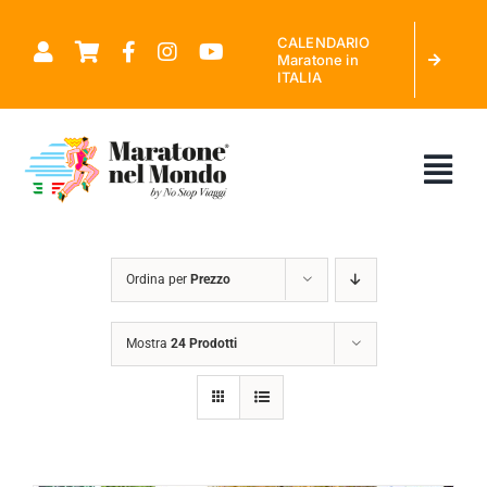
Salta
CALENDARIO
al
Maratone in
ITALIA
contenuto
Tog
Nav
CHI SIAMO
Ordina per
Prezzo
MARATONE NEL MONDO
Mostra
24 Prodotti
CALENDARIO MARATONE IN ITALIA
RICHIEDI PREVENTIVO