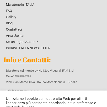
Maratone in ITALIA
FAQ
Gallery
Blog
Contattaci
Area Utente
Sei un organizzatore?
ISCRIVITI ALLA NEWSLETTER
Info e Contatti
:
Maratone nel mondo
by No Stop Viaggi di FAM S.r.l.
P.iva-01078020318
Viale San Marco 40/a - 34074 Monfalcone (GO) Italia
Telefono:
+39 0481 79 10 96
WhatsApp
+39 371 42 61 643
Utilizziamo i cookie sul nostro sito Web per offrirti
Email:
info@maratonenelmondo.it
l'esperienza più pertinente ricordando le tue preferenze e