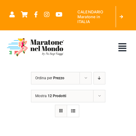
Salta
CALENDARIO
al
Maratone in
ITALIA
contenuto
Tog
Nav
CHI SIAMO
Ordina per
Prezzo
MARATONE NEL MONDO
Mostra
12 Prodotti
CALENDARIO MARATONE IN ITALIA
RICHIEDI PREVENTIVO