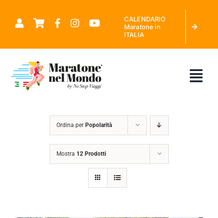
Salta
CALENDARIO
al
Maratone in
ITALIA
contenuto
Tog
Nav
CHI SIAMO
Ordina per
Popolarità
MARATONE NEL MONDO
Mostra
12 Prodotti
CALENDARIO MARATONE IN ITALIA
RICHIEDI PREVENTIVO