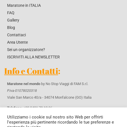
Maratone in ITALIA
FAQ
Gallery
Blog
Contattaci
Area Utente
Sei un organizzatore?
ISCRIVITI ALLA NEWSLETTER
Info e Contatti
:
Maratone nel mondo
by No Stop Viaggi di FAM S.r.l.
P.iva-01078020318
Viale San Marco 40/a - 34074 Monfalcone (GO) Italia
Telefono:
+39 0481 79 10 96
WhatsApp
+39 371 42 61 643
Utilizziamo i cookie sul nostro sito Web per offrirti
Email:
info@maratonenelmondo.it
l'esperienza più pertinente ricordando le tue preferenze e