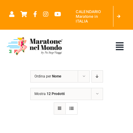
Salta
CALENDARIO
al
Maratone in
ITALIA
contenuto
Tog
Nav
CHI SIAMO
Ordina per
Nome
MARATONE NEL MONDO
Mostra
12 Prodotti
CALENDARIO MARATONE IN ITALIA
RICHIEDI PREVENTIVO