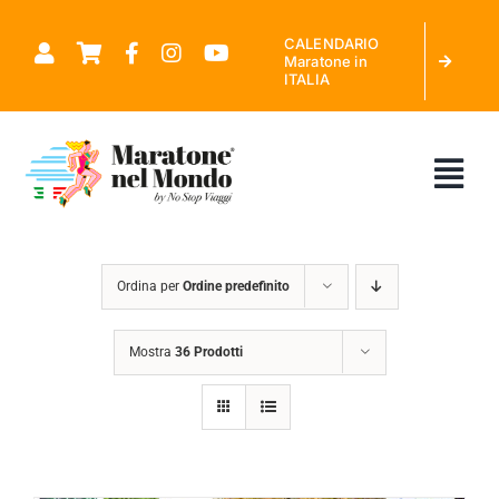
Salta
CALENDARIO
al
Maratone in
ITALIA
contenuto
Tog
Nav
CHI SIAMO
Ordina per
Ordine predefinito
MARATONE NEL MONDO
Mostra
36 Prodotti
CALENDARIO MARATONE IN ITALIA
RICHIEDI PREVENTIVO