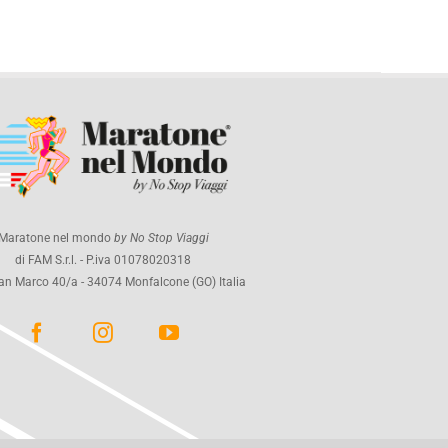
Maratone nel mondo
by No Stop Viaggi
di FAM S.r.l. - P.iva 01078020318
an Marco 40/a - 34074 Monfalcone (GO) Italia