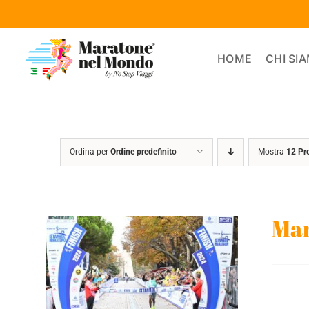
Salta
al
contenuto
HOME
CHI SI
Ordina per
Ordine predefinito
Mostra
12 Pr
Mar