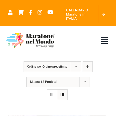
Salta
CALENDARIO
al
Maratone in
ITALIA
contenuto
Tog
Nav
CHI SIAMO
Ordina per
Ordine predefinito
MARATONE NEL MONDO
Mostra
12 Prodotti
CALENDARIO MARATONE IN ITALIA
RICHIEDI PREVENTIVO