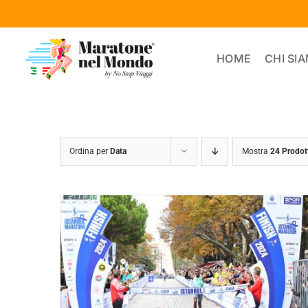
Salta
al
contenuto
HOME
CHI SI
Ordina per
Data
Mostra
24 Prodot