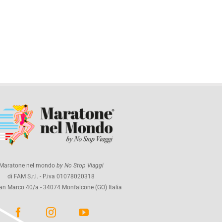
Maratone nel mondo
by No Stop Viaggi
di FAM S.r.l. - P.iva 01078020318
an Marco 40/a - 34074 Monfalcone (GO) Italia