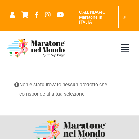
Salta
CALENDARIO
al
Maratone in
ITALIA
contenuto
Tog
Nav
CHI SIAMO
Non è stato trovato nessun prodotto che
corrisponde alla tua selezione.
MARATONE NEL MONDO
CALENDARIO MARATONE IN ITALIA
RICHIEDI PREVENTIVO