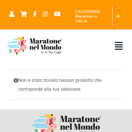
Salta
CALENDARIO
al
Maratone in
ITALIA
contenuto
Tog
Nav
CHI SIAMO
Non è stato trovato nessun prodotto che
corrisponde alla tua selezione.
MARATONE NEL MONDO
CALENDARIO MARATONE IN ITALIA
RICHIEDI PREVENTIVO