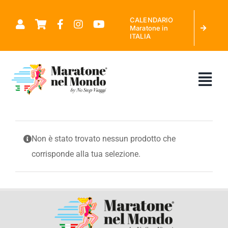
Salta
CALENDARIO
al
Maratone in
ITALIA
contenuto
Tog
Nav
CHI SIAMO
Non è stato trovato nessun prodotto che
corrisponde alla tua selezione.
MARATONE NEL MONDO
CALENDARIO MARATONE IN ITALIA
RICHIEDI PREVENTIVO