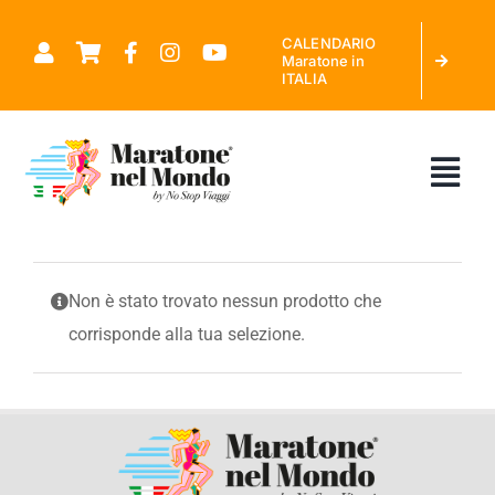
Salta
CALENDARIO
al
Maratone in
ITALIA
contenuto
Tog
Nav
CHI SIAMO
Non è stato trovato nessun prodotto che
corrisponde alla tua selezione.
MARATONE NEL MONDO
CALENDARIO MARATONE IN ITALIA
RICHIEDI PREVENTIVO