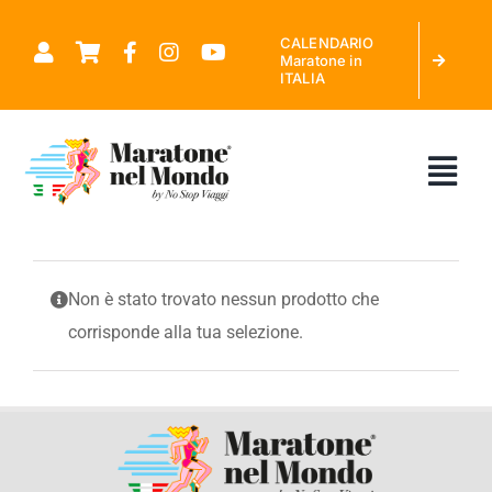
Salta
CALENDARIO
al
Maratone in
ITALIA
contenuto
Tog
Nav
CHI SIAMO
Non è stato trovato nessun prodotto che
corrisponde alla tua selezione.
MARATONE NEL MONDO
CALENDARIO MARATONE IN ITALIA
RICHIEDI PREVENTIVO