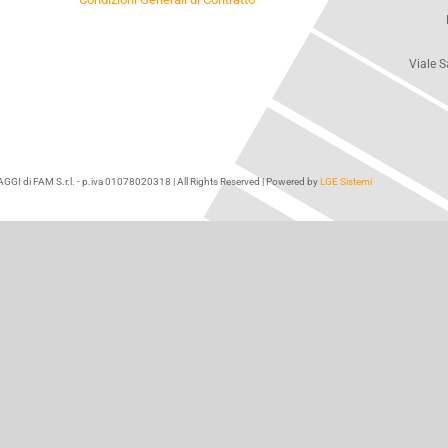
Viale S
I di FAM S.r.l. - p.iva 01078020318 | All Rights Reserved | Powered by
LGE Sistemi