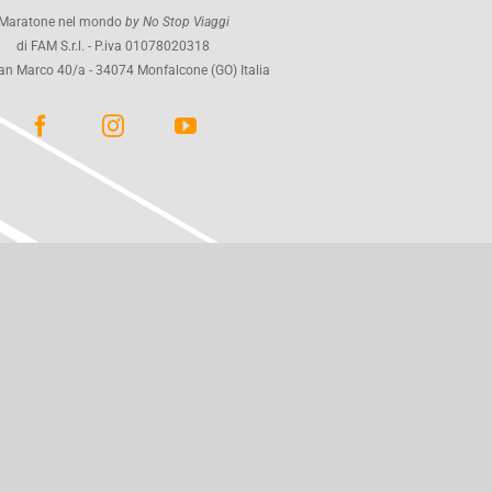
Maratone nel mondo
by No Stop Viaggi
di FAM S.r.l. - P.iva 01078020318
an Marco 40/a - 34074 Monfalcone (GO) Italia