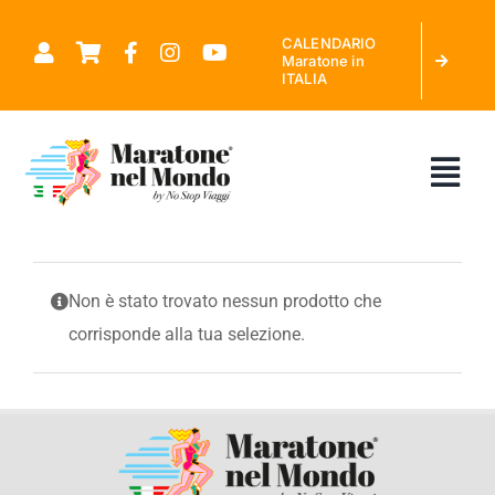
Salta
CALENDARIO
al
Maratone in
ITALIA
contenuto
Tog
Nav
CHI SIAMO
Non è stato trovato nessun prodotto che
corrisponde alla tua selezione.
MARATONE NEL MONDO
CALENDARIO MARATONE IN ITALIA
RICHIEDI PREVENTIVO