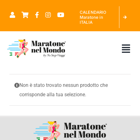
Salta
CALENDARIO
al
Maratone in
ITALIA
contenuto
Tog
Nav
CHI SIAMO
Non è stato trovato nessun prodotto che
corrisponde alla tua selezione.
MARATONE NEL MONDO
CALENDARIO MARATONE IN ITALIA
RICHIEDI PREVENTIVO