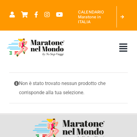
Salta
CALENDARIO
al
Maratone in
ITALIA
contenuto
Tog
Nav
CHI SIAMO
Non è stato trovato nessun prodotto che
corrisponde alla tua selezione.
MARATONE NEL MONDO
CALENDARIO MARATONE IN ITALIA
RICHIEDI PREVENTIVO