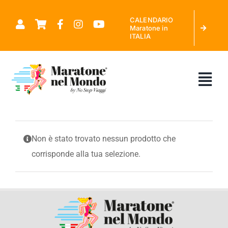
Salta
CALENDARIO
al
Maratone in
ITALIA
contenuto
Tog
Nav
CHI SIAMO
Non è stato trovato nessun prodotto che
corrisponde alla tua selezione.
MARATONE NEL MONDO
CALENDARIO MARATONE IN ITALIA
RICHIEDI PREVENTIVO