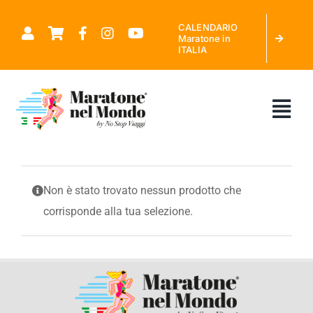
Salta
CALENDARIO
al
Maratone in
ITALIA
contenuto
Tog
Nav
CHI SIAMO
Non è stato trovato nessun prodotto che
corrisponde alla tua selezione.
MARATONE NEL MONDO
CALENDARIO MARATONE IN ITALIA
RICHIEDI PREVENTIVO