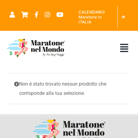
Salta
CALENDARIO
al
Maratone in
ITALIA
contenuto
Tog
Nav
CHI SIAMO
Non è stato trovato nessun prodotto che
corrisponde alla tua selezione.
MARATONE NEL MONDO
CALENDARIO MARATONE IN ITALIA
RICHIEDI PREVENTIVO