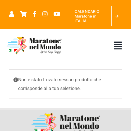
Salta
CALENDARIO
al
Maratone in
ITALIA
contenuto
Tog
Nav
CHI SIAMO
Non è stato trovato nessun prodotto che
corrisponde alla tua selezione.
MARATONE NEL MONDO
CALENDARIO MARATONE IN ITALIA
RICHIEDI PREVENTIVO