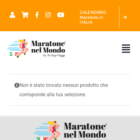
Salta
CALENDARIO
al
Maratone in
ITALIA
contenuto
Tog
Nav
CHI SIAMO
Non è stato trovato nessun prodotto che
corrisponde alla tua selezione.
MARATONE NEL MONDO
CALENDARIO MARATONE IN ITALIA
RICHIEDI PREVENTIVO