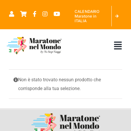
Salta
CALENDARIO
al
Maratone in
ITALIA
contenuto
Tog
Nav
CHI SIAMO
Non è stato trovato nessun prodotto che
corrisponde alla tua selezione.
MARATONE NEL MONDO
CALENDARIO MARATONE IN ITALIA
RICHIEDI PREVENTIVO